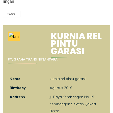
ringan
TAGS :
KURNIA REL
PINTU
GARASI
PT. GRAHA TRANS NUSANTARA
Name
kurnia rel pintu garasi
Birthday
Agustus 2019
Address
Jl. Raya Kembangan No 19 .
Kembangan Selatan -Jakart
Barat