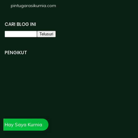
pintugarasikurnia.com
CARI BLOG INI
PENGIKUT
RECENT POSTS
Hay Saya Kurnia