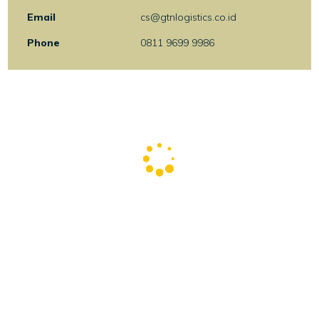
Email
cs@gtnlogistics.co.id
Phone
0811 9699 9986